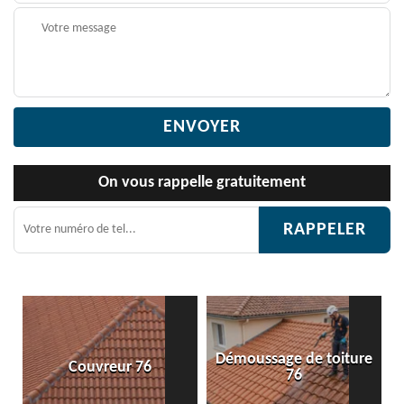
On vous rappelle gratuitement
Démoussage de toiture
Couvreur 76
Etanchéi
76