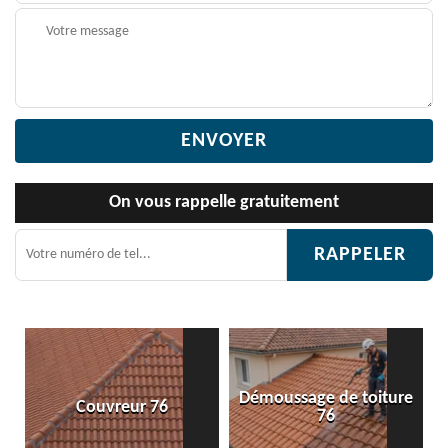
On vous rappelle gratuitement
Démoussage de toiture
 76
Etanchéité toiture 
76