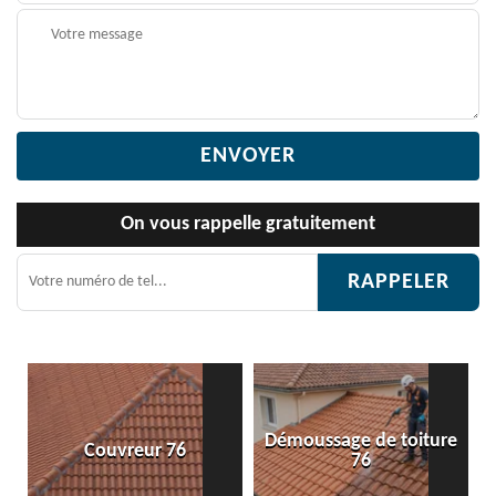
On vous rappelle gratuitement
Démoussage de toiture
Couvreur 76
Etanché
76