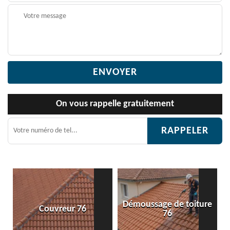
On vous rappelle gratuitement
Démoussage de toiture
vreur 76
Etanchéité to
76