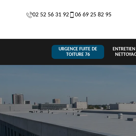
02 52 56 31 92
06 69 25 82 95
URGENCE FUITE DE
ENTRETIEN
TOITURE 76
NETTOYA
Changeme
 de
Réparation de
Urgence fuite
de toiture
6
toiture 76
de toiture 76
tuile 76