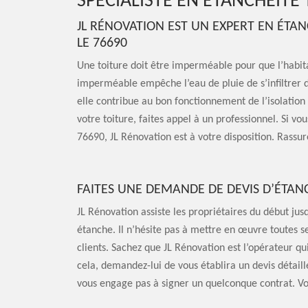
SPÉCIALISTE EN ÉTANCHÉITÉ
JL RÉNOVATION EST UN EXPERT EN ÉTA
LE 76690
Une toiture doit être imperméable pour que l’habita
imperméable empêche l’eau de pluie de s’infiltrer da
elle contribue au bon fonctionnement de l’isolation
votre toiture, faites appel à un professionnel. Si v
76690, JL Rénovation est à votre disposition. Rassur
FAITES UNE DEMANDE DE DEVIS D’ÉTANC
JL Rénovation assiste les propriétaires du début jusq
étanche. Il n’hésite pas à mettre en œuvre toutes se
clients. Sachez que JL Rénovation est l’opérateur qu
cela, demandez-lui de vous établira un devis détaill
vous engage pas à signer un quelconque contrat. Vo