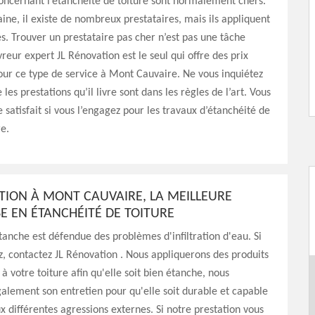
oncernant l’étanchéité de toiture sont normalement chers.
ne, il existe de nombreux prestataires, mais ils appliquent
és. Trouver un prestataire pas cher n’est pas une tâche
vreur expert JL Rénovation est le seul qui offre des prix
our ce type de service à Mont Cauvaire. Ne vous inquiétez
les prestations qu’il livre sont dans les règles de l’art. Vous
e satisfait si vous l’engagez pour les travaux d’étanchéité de
re.
TION À MONT CAUVAIRE, LA MEILLEURE
E EN ÉTANCHÉITÉ DE TOITURE
tanche est défendue des problèmes d'infiltration d'eau. Si
z, contactez JL Rénovation . Nous appliquerons des produits
 à votre toiture afin qu'elle soit bien étanche, nous
alement son entretien pour qu'elle soit durable et capable
ux différentes agressions externes. Si notre prestation vous