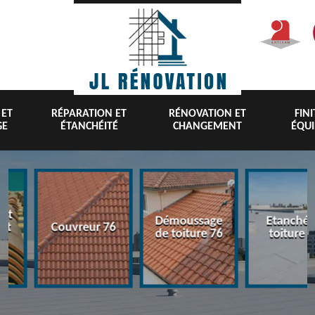
 ET
RÉPARATION ET
RÉNOVATION ET
FIN
GE
ÉTANCHÉITÉ
CHANGEMENT
ÉQU
nt
Démoussage
Etanchéi
 et
Couvreur 76
de toiture 76
toiture 7