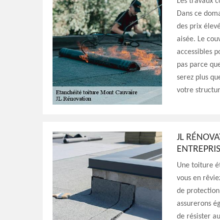
Les travaux c
Dans ce domai
des prix élev
aisée. Le cou
accessibles p
pas parce que 
serez plus qu
votre structu
JL RÉNOVA
ENTREPRIS
Une toiture é
vous en rêvie
de protection
assurerons ég
de résister a