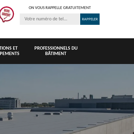
ON VOUS RAPPELLE GRATUITEMENT
ITIONS ET
PROFESSIONNELS DU
IPEMENTS
BÂTIMENT
Nettoyage et
Peinture 
té
Nettoyage de
pose de
tuile et toi
6
toiture 76
gouttière 76
76