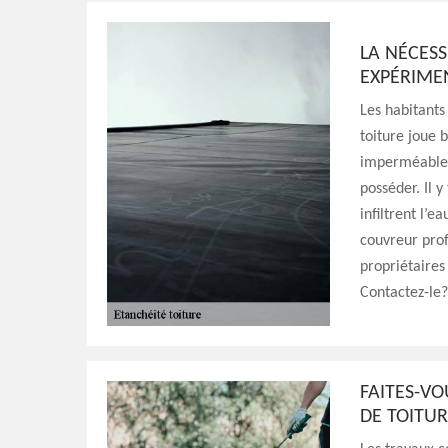
LA NÉCES
EXPÉRIMEN
Les habitants
toiture joue 
imperméable p
posséder. Il 
infiltrent l’e
couvreur prof
propriétaires
Contactez-le?
FAITES-VO
DE TOITUR