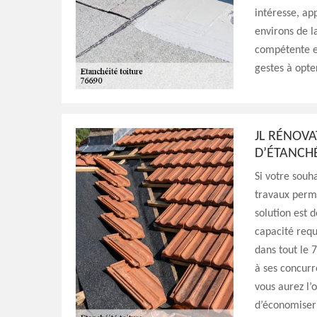
intéresse, ap
environs de l
compétente et
gestes à opte
JL RÉNOVA
D’ÉTANCHÉ
Si votre souha
travaux perme
solution est 
capacité requ
dans tout le 
à ses concurre
vous aurez l’
d’économiser 