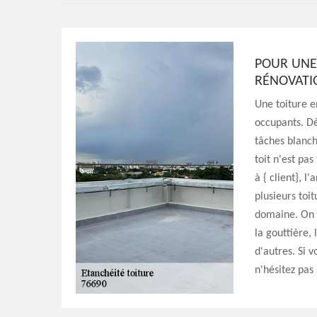
POUR UNE 
RÉNOVATI
Une toiture e
occupants. Dè
tâches blanch
toit n'est pa
à { client}, l
plusieurs toi
domaine. On 
la gouttière, 
d'autres. Si 
n'hésitez pas