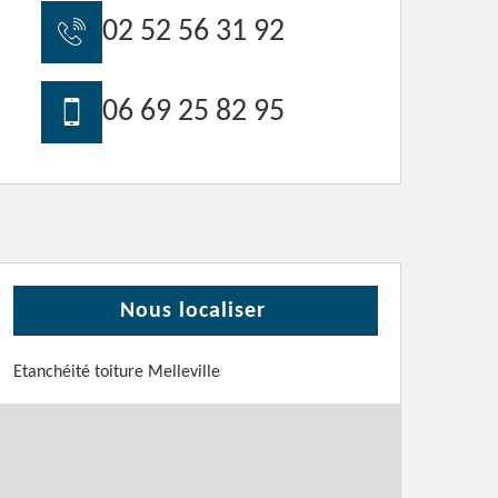
02 52 56 31 92
06 69 25 82 95
Nous localiser
Etanchéité toiture Melleville