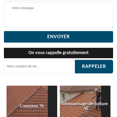
On vous rappelle gratuitement
Démoussage de toiture
ouvreur 76
Etanchéité 
76