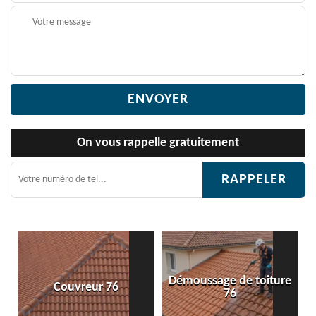
On vous rappelle gratuitement
Démoussage de toiture
uvreur 76
Etanchéité t
76