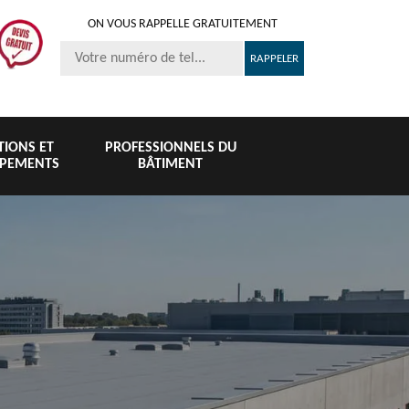
ON VOUS RAPPELLE GRATUITEMENT
ITIONS ET
PROFESSIONNELS DU
IPEMENTS
BÂTIMENT
Nettoyage et
Peinture 
té
Nettoyage de
pose de
tuile et toi
6
toiture 76
gouttière 76
76