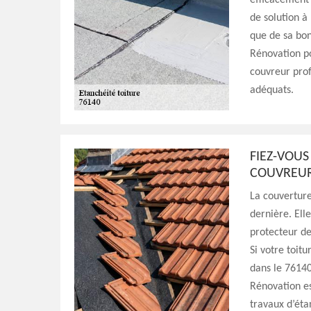
efficacement 
de solution à
que de sa bon
Rénovation po
couvreur prof
adéquats.
FIEZ-VOUS
COUVREUR
La couverture
dernière. Ell
protecteur de
Si votre toitu
dans le 76140
Rénovation es
travaux d’éta