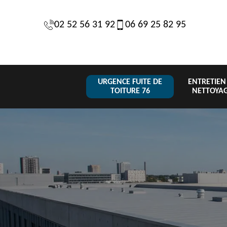
02 52 56 31 92
06 69 25 82 95
URGENCE FUITE DE
ENTRETIEN
TOITURE 76
NETTOYA
Changeme
 de
Réparation de
Urgence fuite
de toiture
6
toiture 76
de toiture 76
tuile 76