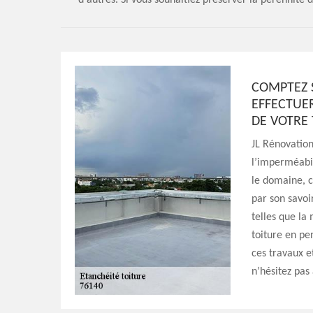
d'autres. Si vous souhaitiez préserver la pérennité d
COMPTEZ 
EFFECTUE
DE VOTRE
JL Rénovation
l’imperméabil
le domaine, c
par son savoir
telles que la
toiture en pe
ces travaux e
n’hésitez pas 