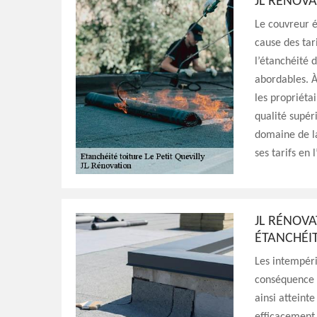
JL RÉNOVA
Le couvreur é
cause des tari
l’étanchéité 
abordables. À
les propriétai
qualité supér
domaine de l
ses tarifs en 
JL RÉNOVA
ÉTANCHÉI
Les intempéri
conséquence d
ainsi atteinte