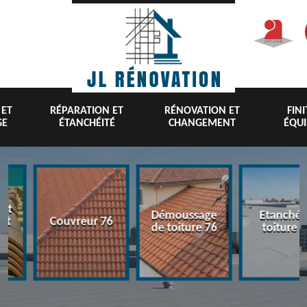
 ET
RÉPARATION ET
RÉNOVATION ET
FIN
GE
ÉTANCHÉITÉ
CHANGEMENT
ÉQU
nt
Démoussage
Etanchéi
 et
Couvreur 76
de toiture 76
toiture 7