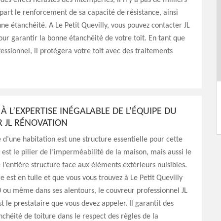
des effets néfastes des intempéries, il n'y a pas de milliers
 part le renforcement de sa capacité de résistance, ainsi
ne étanchéité. A Le Petit Quevilly, vous pouvez contacter JL
ur garantir la bonne étanchéité de votre toit. En tant que
essionnel, il protègera votre toit avec des traitements
 À L’EXPERTISE INÉGALABLE DE L’ÉQUIPE DU
 JL RÉNOVATION
 d’une habitation est une structure essentielle pour cette
e est le pilier de l’imperméabilité de la maison, mais aussi le
 l’entière structure face aux éléments extérieurs nuisibles.
re est en tuile et que vous vous trouvez à Le Petit Quevilly
 ou même dans ses alentours, le couvreur professionnel JL
t le prestataire que vous devez appeler. Il garantit des
nchéité de toiture dans le respect des règles de la