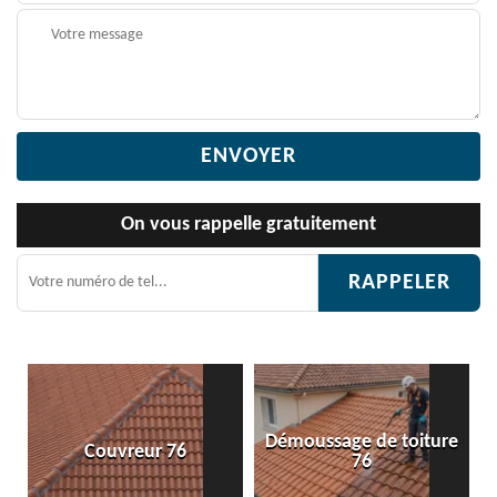
On vous rappelle gratuitement
Démoussage de toiture
uvreur 76
Etanchéité t
76