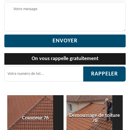
On vous rappelle gratuitement
Démoussage de toiture
Couvreur 76
Etanc
76