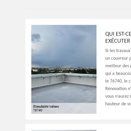
QUI EST-
EXÉCUTER 
Si les travau
un couvreur p
meilleur des p
qui a beauco
le 76740, le 
Rénovation n’
vous n’aurez r
hauteur de vo