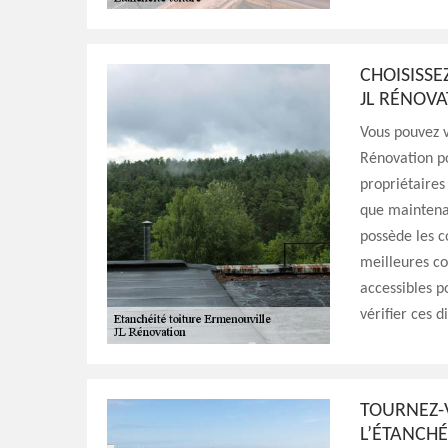
CHOISISSE
JL RÉNOV
Vous pouvez v
Rénovation po
propriétaires 
que maintenan
possède les c
meilleures con
accessibles p
vérifier ces d
TOURNEZ-V
L’ÉTANCHÉ