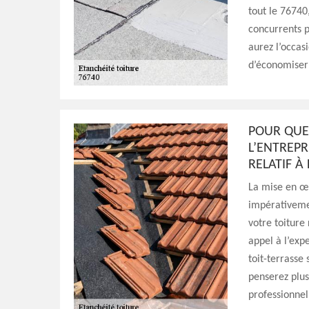
tout le 76740
concurrents po
aurez l’occas
d’économiser 
POUR QUEL
L’ENTREPR
RELATIF À
La mise en œu
impérativemen
votre toiture
appel à l’exp
toit-terrasse 
penserez plus
professionnel