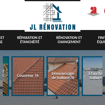
 ET
RÉPARATION ET
RÉNOVATION ET
FIN
GE
ÉTANCHÉITÉ
CHANGEMENT
ÉQU
nt
Démoussage
Etanchéi
 et
Couvreur 76
de toiture 76
toiture 7