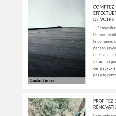
COMPTEZ 
EFFECTUE
DE VOTRE
JL Rénovation
l’imperméabil
le domaine, c
par son savoir
telles que la
toiture en pe
ces travaux e
pas à le conta
PROFITEZ 
RÉNOVATI