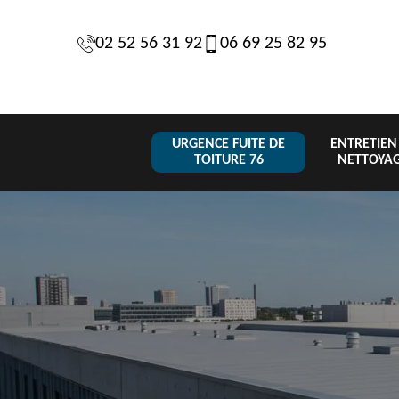
02 52 56 31 92
06 69 25 82 95
URGENCE FUITE DE
ENTRETIEN
TOITURE 76
NETTOYA
Changeme
 de
Réparation de
Urgence fuite
de toiture
6
toiture 76
de toiture 76
tuile 76