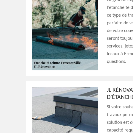
La grande exp
l’étanchéité 
ce type de tr
parfaite de v
de votre couv
seront toujou
services, jet
locaux à Erme
questions.
JL RÉNOVA
D’ÉTANCHÉ
Si votre souha
travaux perme
solution est 
capacité requ