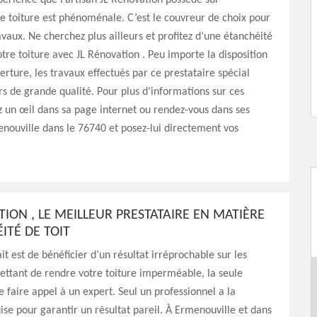
érience que l’artisan JL Rénovation possède sur
de toiture est phénoménale. C’est le couvreur de choix pour
avaux. Ne cherchez plus ailleurs et profitez d’une étanchéité
otre toiture avec JL Rénovation . Peu importe la disposition
erture, les travaux effectués par ce prestataire spécial
rs de grande qualité. Pour plus d’informations sur ces
ez un œil dans sa page internet ou rendez-vous dans ses
nouville dans le 76740 et posez-lui directement vos
TION , LE MEILLEUR PRESTATAIRE EN MATIÈRE
ITÉ DE TOIT
it est de bénéficier d’un résultat irréprochable sur les
ttant de rendre votre toiture imperméable, la seule
de faire appel à un expert. Seul un professionnel a la
ise pour garantir un résultat pareil. À Ermenouville et dans