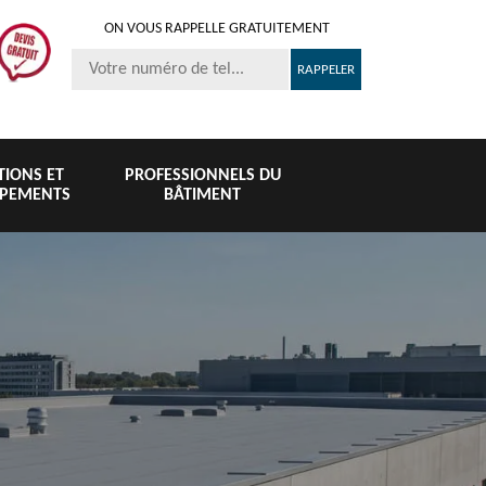
ON VOUS RAPPELLE GRATUITEMENT
ITIONS ET
PROFESSIONNELS DU
IPEMENTS
BÂTIMENT
Nettoyage et
Peinture 
té
Nettoyage de
pose de
tuile et toi
6
toiture 76
gouttière 76
76