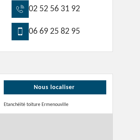
02 52 56 31 92
06 69 25 82 95
Nous localiser
Etanchéité toiture Ermenouville