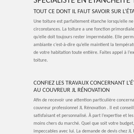
SPÉCIALISTE EN ÉTANCHÉITÉ
TOUT CE DONT IL FAUT SAVOIR SUR L’É
Une toiture est parfaitement étanche lorsqu’elle ne la
circonstances. La toiture a une fonction primordiale 
qu’elle doit toujours rester imperméable. Elle per
ambiante c’est-à-dire qu’elle maintient la températur
de votre habitation toute entière. Faites appel à l’ex
toiture.
CONFIEZ LES TRAVAUX CONCERNANT L’É
AU COUVREUR JL RÉNOVATION
Afin de recevoir une attention particulière concerna
couvreur professionnel JL Rénovation . Il est conseil
satisfaisant et personnalisé. À part l’expertise et les
moins chers du marché. Quel que soit votre budget, 
impeccables avec lui. La demande de devis chez JL 