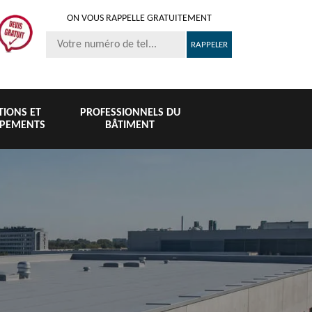
ON VOUS RAPPELLE GRATUITEMENT
ITIONS ET
PROFESSIONNELS DU
IPEMENTS
BÂTIMENT
Nettoyage et
Peinture 
té
Nettoyage de
pose de
tuile et toi
6
toiture 76
gouttière 76
76