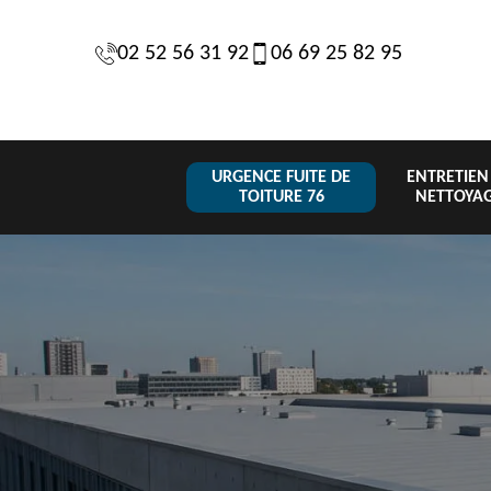
02 52 56 31 92
06 69 25 82 95
URGENCE FUITE DE
ENTRETIEN
TOITURE 76
NETTOYA
Changeme
 de
Réparation de
Urgence fuite
de toiture
6
toiture 76
de toiture 76
tuile 76