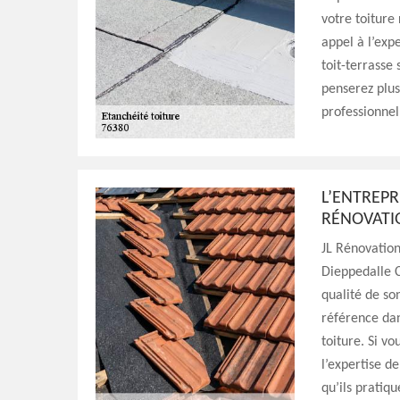
votre toiture
appel à l’exp
toit-terrasse 
penserez plus
professionnel
L’ENTREPR
RÉNOVATIO
JL Rénovation
Dieppedalle C
qualité de son
référence dan
toiture. Si vo
l’expertise de
qu’ils pratiq