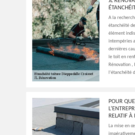
JL RÉNOVA
ÉTANCHÉIT
A la recherch
étanchéité de 
élément indis
intempéries a
dernières cau
le toit en re
Rénovation , 
l'étanchéité 
POUR QUEL
L’ENTREPR
RELATIF À
La mise en œu
impérativemen