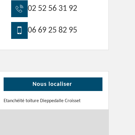
02 52 56 31 92
06 69 25 82 95
Nous localiser
Etanchéité toiture Dieppedalle Croisset