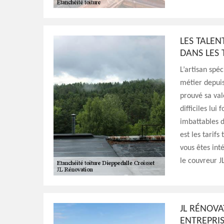
LES TALEN
DANS LES 
L’artisan spé
métier depuis
prouvé sa val
difficiles lui
imbattables d
est les tarifs
vous êtes int
le couvreur J
JL RÉNOVA
ENTREPRIS