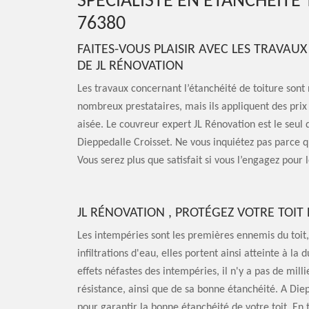
SPÉCIALISTE EN ÉTANCHÉITÉ
76380
FAITES-VOUS PLAISIR AVEC LES TRAVAU
DE JL RÉNOVATION
Les travaux concernant l’étanchéité de toiture son
nombreux prestataires, mais ils appliquent des prix
aisée. Le couvreur expert JL Rénovation est le seul q
Dieppedalle Croisset. Ne vous inquiétez pas parce que
Vous serez plus que satisfait si vous l’engagez pour 
JL RÉNOVATION , PROTÉGEZ VOTRE TOIT
Les intempéries sont les premières ennemis du toit,
infiltrations d'eau, elles portent ainsi atteinte à la
effets néfastes des intempéries, il n'y a pas de mill
résistance, ainsi que de sa bonne étanchéité. A Die
pour garantir la bonne étanchéité de votre toit. En 