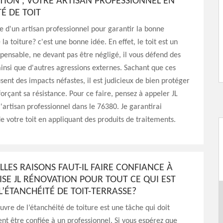
TION , VOTRE ARTISAN PROFESSIONNEL EN
É DE TOIT
e d'un artisan professionnel pour garantir la bonne
la toiture? c'est une bonne idée. En effet, le toit est un
pensable, ne devant pas être négligé, il vous défend des
insi que d'autres agressions externes. Sachant que ces
sent des impacts néfastes, il est judicieux de bien protéger
nforçant sa résistance. Pour ce faire, pensez à appeler JL
l'artisan professionnel dans le 76380. Je garantirai
de votre toit en appliquant des produits de traitements.
LES RAISONS FAUT-IL FAIRE CONFIANCE À
ISE JL RÉNOVATION POUR TOUT CE QUI EST
 L’ÉTANCHÉITÉ DE TOIT-TERRASSE?
vre de l’étanchéité de toiture est une tâche qui doit
t être confiée à un professionnel. Si vous espérez que