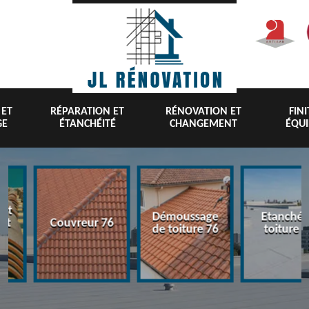
 ET
RÉPARATION ET
RÉNOVATION ET
FIN
GE
ÉTANCHÉITÉ
CHANGEMENT
ÉQU
nt
Démoussage
Etanchéi
 et
Couvreur 76
de toiture 76
toiture 7