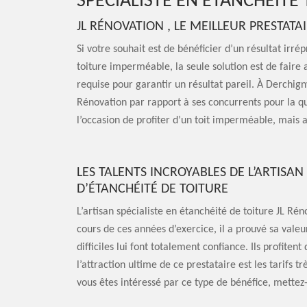
SPÉCIALISTE EN ÉTANCHÉITÉ
JL RÉNOVATION , LE MEILLEUR PRESTATA
Si votre souhait est de bénéficier d’un résultat irr
toiture imperméable, la seule solution est de faire 
requise pour garantir un résultat pareil. À Derchign
Rénovation par rapport à ses concurrents pour la qua
l’occasion de profiter d’un toit imperméable, mais a
LES TALENTS INCROYABLES DE L’ARTISA
D’ÉTANCHÉITÉ DE TOITURE
L’artisan spécialiste en étanchéité de toiture JL Ré
cours de ces années d’exercice, il a prouvé sa valeu
difficiles lui font totalement confiance. Ils profite
l’attraction ultime de ce prestataire est les tarifs t
vous êtes intéressé par ce type de bénéfice, mettez