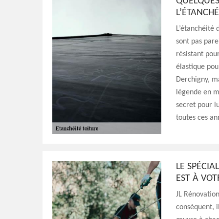
QUELQUES
L’ÉTANCHÉ
L’étanchéité d
sont pas parei
résistant pour
élastique pou
Derchigny, ma
légende en ma
secret pour l
toutes ces an
LE SPÉCIA
EST À VOT
JL Rénovation
conséquent, i