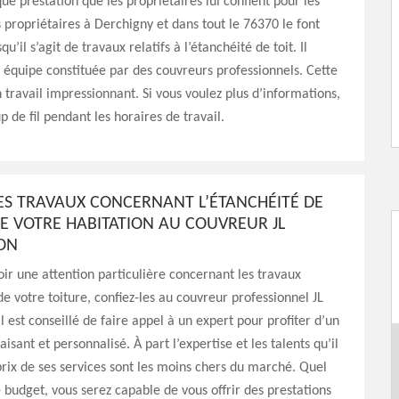
e prestation que les propriétaires lui confient pour les
es propriétaires à Derchigny et dans tout le 76370 le font
qu’il s’agit de travaux relatifs à l’étanchéité de toit. Il
 équipe constituée par des couvreurs professionnels. Cette
n travail impressionnant. Si vous voulez plus d’informations,
p de fil pendant les horaires de travail.
LES TRAVAUX CONCERNANT L’ÉTANCHÉITÉ DE
E VOTRE HABITATION AU COUVREUR JL
ON
oir une attention particulière concernant les travaux
de votre toiture, confiez-les au couvreur professionnel JL
l est conseillé de faire appel à un expert pour profiter d’un
faisant et personnalisé. À part l’expertise et les talents qu’il
prix de ses services sont les moins chers du marché. Quel
e budget, vous serez capable de vous offrir des prestations