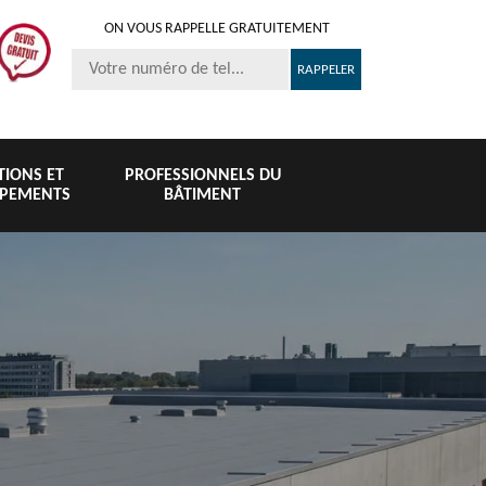
ON VOUS RAPPELLE GRATUITEMENT
ITIONS ET
PROFESSIONNELS DU
IPEMENTS
BÂTIMENT
Nettoyage et
Peinture 
té
Nettoyage de
pose de
tuile et toi
6
toiture 76
gouttière 76
76