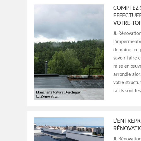
COMPTEZ 
EFFECTUE
VOTRE TO
JL Rénovation
l’imperméabil
domaine, ce p
savoir-faire e
mise en œuvre
arrondie alor
votre structu
tarifs sont l
L’ENTREPR
RÉNOVATIO
JL Rénovation