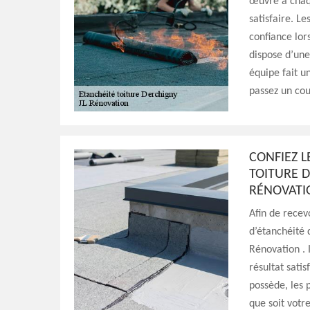
œuvre à chaqu
satisfaire. L
confiance lors
dispose d’une
équipe fait u
passez un cou
CONFIEZ 
TOITURE D
RÉNOVATI
Afin de recev
d’étanchéité 
Rénovation . I
résultat satis
possède, les 
que soit votr