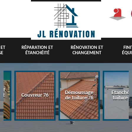
 ET
RÉPARATION ET
RÉNOVATION ET
FIN
GE
ÉTANCHÉITÉ
CHANGEMENT
ÉQU
nt
Démoussage
Etanchéi
 et
Couvreur 76
de toiture 76
toiture 7