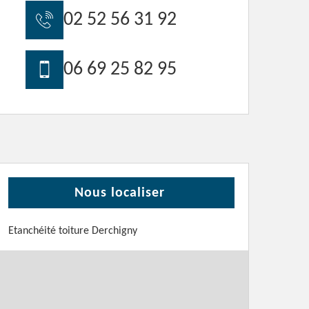
02 52 56 31 92
06 69 25 82 95
Nous localiser
Etanchéité toiture Derchigny