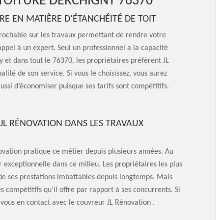
 TOITURE DERCHIGNY 76370
IRE EN MATIÈRE D’ÉTANCHÉITÉ DE TOIT
éprochable sur les travaux permettant de rendre votre
appel à un expert. Seul un professionnel a la capacité
y et dans tout le 76370, les propriétaires préfèrent JL
lité de son service. Si vous le choisissez, vous aurez
ussi d’économiser puisque ses tarifs sont compétitifs.
N JL RÉNOVATION DANS LES TRAVAUX
novation pratique ce métier depuis plusieurs années. Au
r exceptionnelle dans ce milieu. Les propriétaires les plus
nt de ses prestations imbattables depuis longtemps. Mais
rès compétitifs qu’il offre par rapport à ses concurrents. Si
-vous en contact avec le couvreur JL Rénovation .