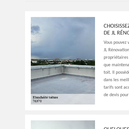
CHOISISSE
DE JL RÉN
Vous pouvez v
JL Rénovation 
propriétaires 
que maintenan
toit. Il poss
dans les meill
tarifs sont a
de devis pour 