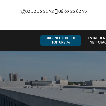
02 52 56 31 92
06 69 25 82 95
URGENCE FUITE DE
ENTRETIEN
TOITURE 76
NETTOYA
Changeme
 de
Réparation de
Urgence fuite
de toiture
6
toiture 76
de toiture 76
tuile 76