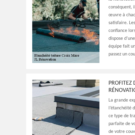
conséquent, i
œuvre à chaqu
satisfaire. L
confiance lors
dispose d’une
équipe fait u
passez un cou
PROFITEZ 
RÉNOVATI
La grande exp
l’étanchéité 
ce type de tr
parfaite de v
de votre couv