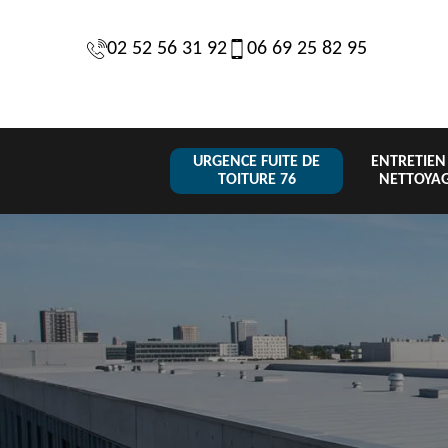
02 52 56 31 92
06 69 25 82 95
URGENCE FUITE DE
ENTRETIEN
TOITURE 76
NETTOYA
Changeme
 de
Réparation de
Urgence fuite
de toiture
6
toiture 76
de toiture 76
tuile 76