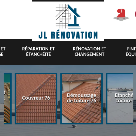
 ET
RÉPARATION ET
RÉNOVATION ET
FIN
GE
ÉTANCHÉITÉ
CHANGEMENT
ÉQU
nt
Démoussage
Etanchéi
 et
Couvreur 76
de toiture 76
toiture 7