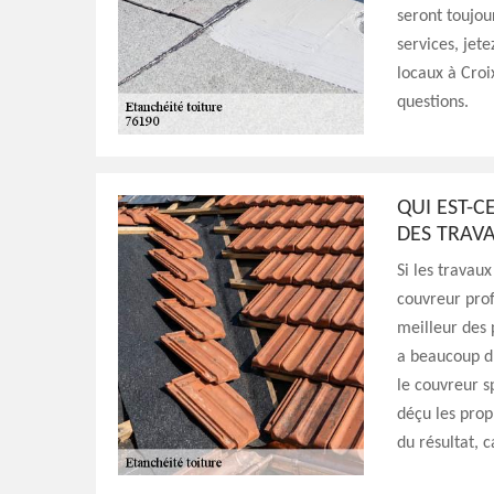
seront toujou
services, jet
locaux à Croi
questions.
QUI EST-
DES TRAVA
Si les travau
couvreur prof
meilleur des p
a beaucoup d
le couvreur s
déçu les prop
du résultat, c