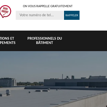
ON VOUS RAPPELLE GRATUITEMENT
ITIONS ET
PROFESSIONNELS DU
IPEMENTS
BÂTIMENT
Nettoyage et
Peinture 
té
Nettoyage de
pose de
tuile et toi
6
toiture 76
gouttière 76
76