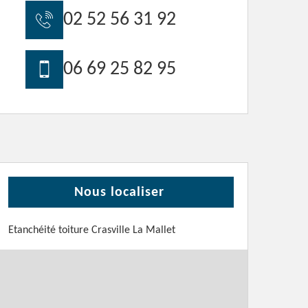
02 52 56 31 92
06 69 25 82 95
Nous localiser
Etanchéité toiture Crasville La Mallet