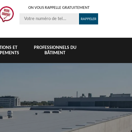
ON VOUS RAPPELLE GRATUITEMENT
ITIONS ET
PROFESSIONNELS DU
IPEMENTS
BÂTIMENT
Nettoyage et
Peinture 
té
Nettoyage de
pose de
tuile et toi
6
toiture 76
gouttière 76
76