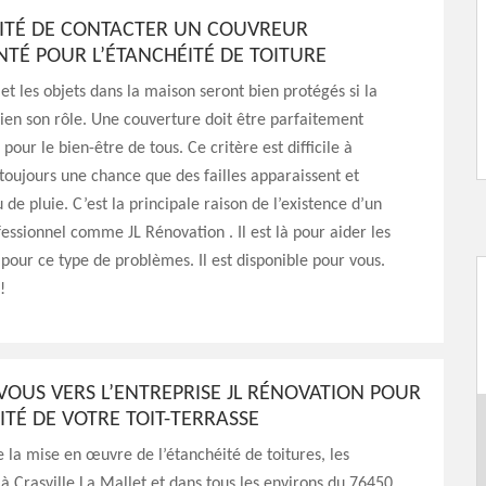
SITÉ DE CONTACTER UN COUVREUR
TÉ POUR L’ÉTANCHÉITÉ DE TOITURE
 et les objets dans la maison seront bien protégés si la
bien son rôle. Une couverture doit être parfaitement
our le bien-être de tous. Ce critère est difficile à
y toujours une chance que des failles apparaissent et
au de pluie. C’est la principale raison de l’existence d’un
essionnel comme JL Rénovation . Il est là pour aider les
 pour ce type de problèmes. Il est disponible pour vous.
!
OUS VERS L’ENTREPRISE JL RÉNOVATION POUR
ITÉ DE VOTRE TOIT-TERRASSE
 la mise en œuvre de l’étanchéité de toitures, les
 à Crasville La Mallet et dans tous les environs du 76450