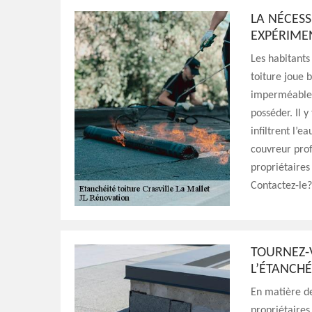
LA NÉCES
EXPÉRIMEN
Les habitants
toiture joue 
imperméable p
posséder. Il 
infiltrent l’e
couvreur prof
propriétaires
Contactez-le?
TOURNEZ-V
L’ÉTANCHÉ
En matière de
propriétaires