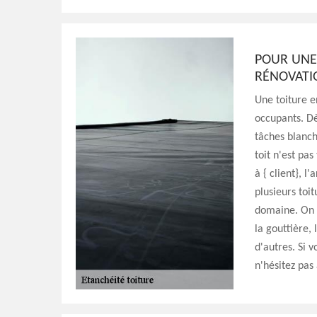
POUR UNE 
RÉNOVATI
Une toiture e
occupants. Dè
tâches blanch
toit n'est pa
à { client}, l
plusieurs toi
domaine. On 
la gouttière, 
d'autres. Si 
n'hésitez pas