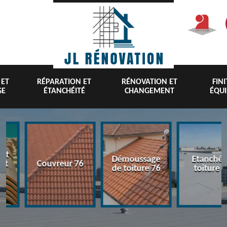
 ET
RÉPARATION ET
RÉNOVATION ET
FIN
GE
ÉTANCHÉITÉ
CHANGEMENT
ÉQU
nt
Démoussage
Etanchéi
 et
Couvreur 76
de toiture 76
toiture 7