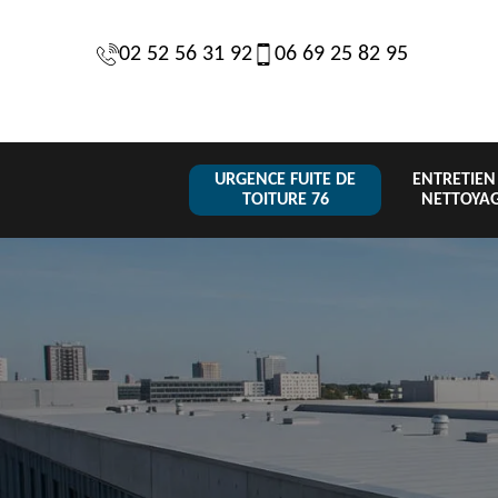
02 52 56 31 92
06 69 25 82 95
URGENCE FUITE DE
ENTRETIEN
TOITURE 76
NETTOYA
Changeme
 de
Réparation de
Urgence fuite
de toiture
6
toiture 76
de toiture 76
tuile 76