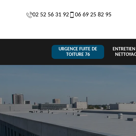
02 52 56 31 92
06 69 25 82 95
URGENCE FUITE DE
ENTRETIEN
TOITURE 76
NETTOYA
Changeme
 de
Réparation de
Urgence fuite
de toiture
6
toiture 76
de toiture 76
tuile 76