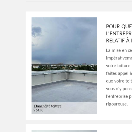
POUR QUEL
L’ENTREPR
RELATIF À
La mise en œu
impérativemen
votre toiture
faites appel 
que votre toit
vous n’y pens
l’entreprise 
rigoureuse.