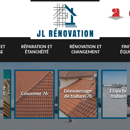
 ET
RÉPARATION ET
RÉNOVATION ET
FIN
GE
ÉTANCHÉITÉ
CHANGEMENT
ÉQU
nt
Démoussage
Etanchéi
 et
Couvreur 76
de toiture 76
toiture 7