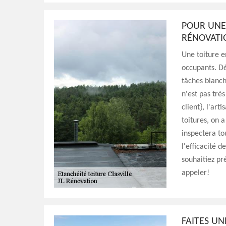
POUR UNE 
RÉNOVATI
Une toiture e
occupants. Dè
tâches blanch
n'est pas trè
client}, l'ar
toitures, on 
inspectera to
l'efficacité d
souhaitiez pr
appeler!
FAITES UN