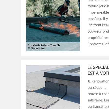
Les habitants
toiture joue 
imperméable p
posséder. Il 
infiltrent l’e
couvreur prof
propriétaires
Contactez-le?
LE SPÉCIA
EST À VOT
JL Rénovation
conséquent, i
œuvre à chaqu
satisfaire. Le
confiance lors