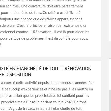
 et les objets dans la maison seront bien protégés si la
bien son rôle. Une couverture doit être parfaitement
our le bien-être de tous. Ce critère est difficile à
y toujours une chance que des failles apparaissent et
au de pluie. C’est la principale raison de l’existence d’un
essionnel comme JL Rénovation . Il est là pour aider les
 pour ce type de problèmes. Il est disponible pour vous.
!
LISTE EN ÉTANCHÉITÉ DE TOIT JL RÉNOVATION
RE DISPOSITION
 a exercé cette activité depuis de nombreuses années. Par
l a beaucoup d’expériences et n’hésite pas à les mettre en
e prestation que les propriétaires lui confient pour les
s propriétaires à Clasville et dans tout le 76450 le font
qu’il s’agit de travaux relatifs à l’étanchéité de toit. Il