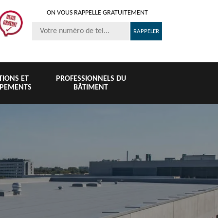
ON VOUS RAPPELLE GRATUITEMENT
ITIONS ET
PROFESSIONNELS DU
IPEMENTS
BÂTIMENT
Nettoyage et
Peinture 
té
Nettoyage de
pose de
tuile et toi
6
toiture 76
gouttière 76
76