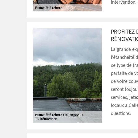
intervention.
PROFITEZ 
RÉNOVATI
La grande exp
l’étanchéité 
ce type de tr
parfaite de v
de votre couv
seront toujou
services, jet
locaux à Call
questions.