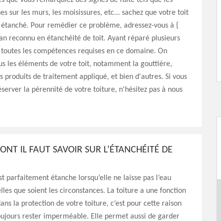
s que vous remarquiez des signes de fuite tels que les
es sur les murs, les moisissures, etc... sachez que votre toit
s étanché. Pour remédier ce problème, adressez-vous à {
tisan reconnu en étanchéité de toit. Ayant réparé plusieurs
a toutes les compétences requises en ce domaine. On
us les éléments de votre toit, notamment la gouttière,
es produits de traitement appliqué, et bien d'autres. Si vous
éserver la pérennité de votre toiture, n'hésitez pas à nous
ONT IL FAUT SAVOIR SUR L’ÉTANCHÉITÉ DE
st parfaitement étanche lorsqu’elle ne laisse pas l’eau
uelles que soient les circonstances. La toiture a une fonction
ans la protection de votre toiture, c’est pour cette raison
toujours rester imperméable. Elle permet aussi de garder