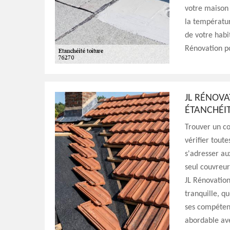
votre maison 
la température
de votre habit
Rénovation pou
JL RÉNOVA
ÉTANCHÉI
Trouver un co
vérifier tout
s'adresser au
seul couvreur
JL Rénovation
tranquille, qu
ses compétenc
abordable ave