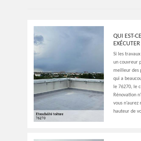
QUI EST-
EXÉCUTER 
Si les travau
un couvreur p
meilleur des p
qui a beaucou
le 76270, le 
Rénovation n’
vous n’aurez r
hauteur de vo