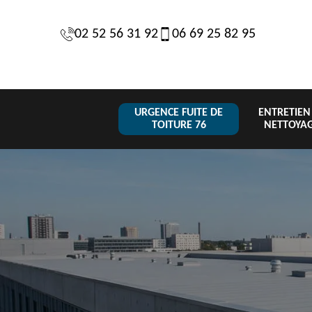
02 52 56 31 92
06 69 25 82 95
URGENCE FUITE DE
ENTRETIEN
TOITURE 76
NETTOYA
Changeme
 de
Réparation de
Urgence fuite
de toiture
6
toiture 76
de toiture 76
tuile 76