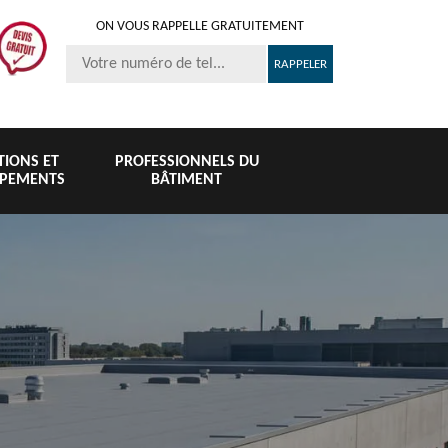
ON VOUS RAPPELLE GRATUITEMENT
ITIONS ET
PROFESSIONNELS DU
IPEMENTS
BÂTIMENT
Nettoyage et
Peinture 
té
Nettoyage de
pose de
tuile et toi
6
toiture 76
gouttière 76
76