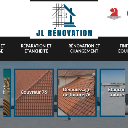
 ET
RÉPARATION ET
RÉNOVATION ET
FIN
GE
ÉTANCHÉITÉ
CHANGEMENT
ÉQU
nt
Démoussage
Etanchéi
 et
Couvreur 76
de toiture 76
toiture 7