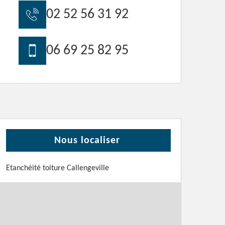
02 52 56 31 92
06 69 25 82 95
Nous localiser
Etanchéité toiture Callengeville