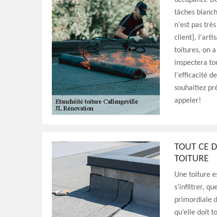
occupants. Dè
tâches blanch
n'est pas trè
client}, l'ar
toitures, on 
inspectera to
l'efficacité d
souhaitiez pr
appeler!
TOUT CE D
TOITURE
Une toiture e
s’infiltrer, q
primordiale d
qu’elle doit 