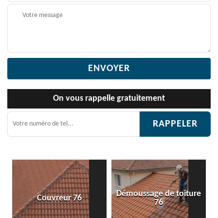
On vous rappelle gratuitement
Démoussage de toiture
reur 76
Etanchéité toit
76