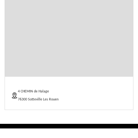
4 CHEMIN de Halage
76300 Sotteville Les Rouen