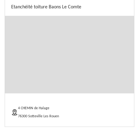
Etanchéité toiture Baons Le Comte
4 CHEMIN de Halage
76300 Sotteville Les Rouen