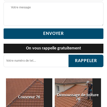
On vous rappelle gratuitement
Démoussage de toiture
 76
Etanchéité toiture 
76