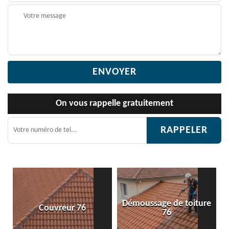
On vous rappelle gratuitement
Démoussage de toiture
reur 76
Etanchéité toit
76