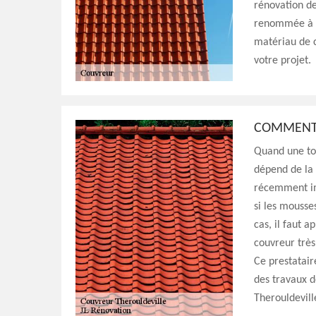
rénovation de
renommée à Th
matériau de c
votre projet.
COMMENT 
Quand une to
dépend de la 
récemment imp
si les mousse
cas, il faut a
couvreur très
Ce prestatair
des travaux d
Therouldevill