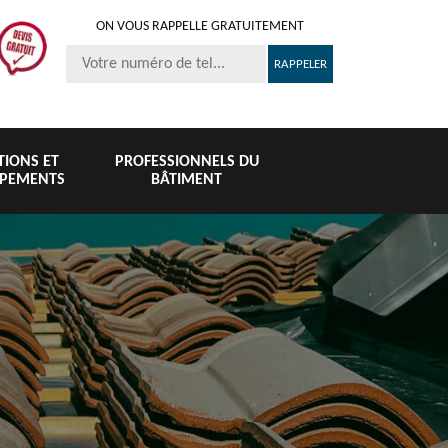
ON VOUS RAPPELLE GRATUITEMENT
ITIONS ET
PROFESSIONNELS DU
IPEMENTS
BÂTIMENT
Nettoyage et
Peinture 
té
Nettoyage de
pose de
tuile et toi
6
toiture 76
gouttière 76
76