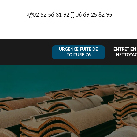
02 52 56 31 92
06 69 25 82 95
URGENCE FUITE DE
ENTRETIEN
TOITURE 76
NETTOYA
Changeme
 de
Réparation de
Urgence fuite
de toiture
6
toiture 76
de toiture 76
tuile 76