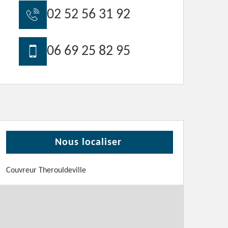
02 52 56 31 92
06 69 25 82 95
Nous localiser
Couvreur Therouldeville