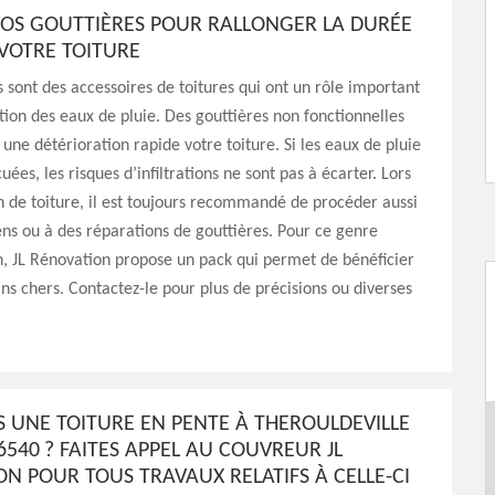
VOS GOUTTIÈRES POUR RALLONGER LA DURÉE
 VOTRE TOITURE
s sont des accessoires de toitures qui ont un rôle important
tion des eaux de pluie. Des gouttières non fonctionnelles
 une détérioration rapide votre toiture. Si les eaux de pluie
ées, les risques d’infiltrations ne sont pas à écarter. Lors
n de toiture, il est toujours recommandé de procéder aussi
ens ou à des réparations de gouttières. Pour ce genre
n, JL Rénovation propose un pack qui permet de bénéficier
ins chers. Contactez-le pour plus de précisions ou diverses
S UNE TOITURE EN PENTE À THEROULDEVILLE
6540 ? FAITES APPEL AU COUVREUR JL
N POUR TOUS TRAVAUX RELATIFS À CELLE-CI