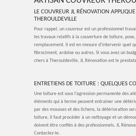
ARTISAN COUVREUR THEROUL
LE COUVREUR JL RÉNOVATION APPLIQUE 
THEROULDEVILLE
Pour rappel, un couvreur est un professionnel travai
les travaux relatifs à la couverture de toiture, pos
remplacement. Il est en mesure d’intervenir quel que
fibrociment, ardoise ou autres. Si vous avez un budg
chers à Therouldeville, JL Rénovation est le prestata
ENTRETIENS DE TOITURE : QUELQUES C
Une toiture est sous l’agression permanente des aléas
éléments qui à terme peuvent entrainer une détériora
par des mousses et des lichens, la détérioration ser
toiture, il faut procéder à un nettoyage et un démo
doivent être confiés à des professionnels. JL Rénova
Contactez-le.