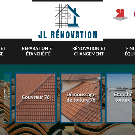
 ET
RÉPARATION ET
RÉNOVATION ET
FIN
GE
ÉTANCHÉITÉ
CHANGEMENT
ÉQU
nt
Démoussage
Etanchéi
 et
Couvreur 76
de toiture 76
toiture 7