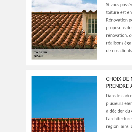
Si vous possé
toiture est e
Rénovation po
proposons des
rénovation, 
réalisons ég
de nos clients
CHOIX DE
PRENDRE À
Dans le cadre
plusieurs élé
à décider du 
l’architectur
région, ainsi