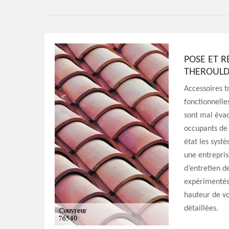
POSE ET R
THEROULDE
Accessoires t
fonctionnelles
sont mal évac
occupants de 
état les syst
une entrepris
d’entretien d
expérimentés 
hauteur de vo
détaillées.