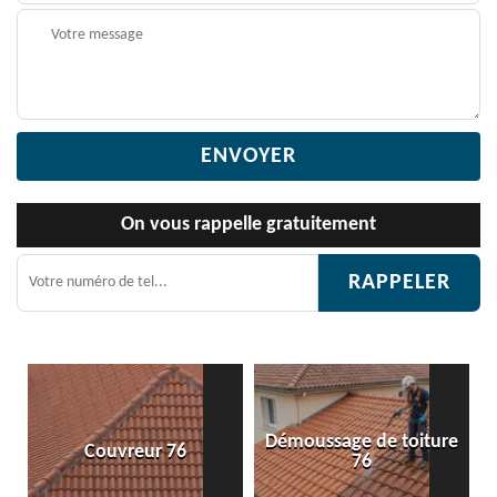
On vous rappelle gratuitement
Démoussage de toiture
Couvreur 76
Etanchéité
76