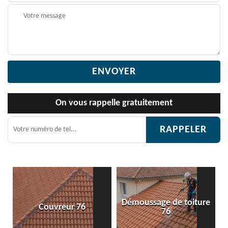
On vous rappelle gratuitement
Démoussage de toiture
 76
Etanchéité toiture 
76