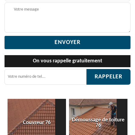
On vous rappelle gratuitement
Démoussage de toiture
ouvreur 76
Etanchéité 
76