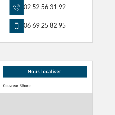
02 52 56 31 92
06 69 25 82 95
Nous localiser
Couvreur Bihorel