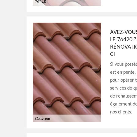
AVEZ-VOU
LE 76420 
RÉNOVATIO
CI
Si vous possé
est en pente,
pour opérer t
services de q
de rehaussem
également de
nos clients.