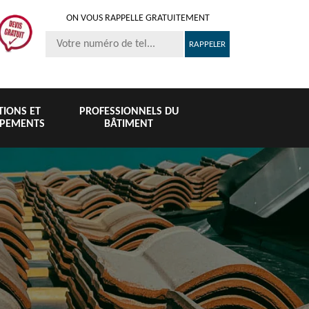
ON VOUS RAPPELLE GRATUITEMENT
ITIONS ET
PROFESSIONNELS DU
IPEMENTS
BÂTIMENT
Nettoyage et
Peinture 
té
Nettoyage de
pose de
tuile et toi
6
toiture 76
gouttière 76
76