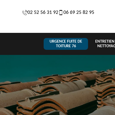
02 52 56 31 92
06 69 25 82 95
URGENCE FUITE DE
ENTRETIEN
TOITURE 76
NETTOYA
Changeme
 de
Réparation de
Urgence fuite
de toiture
6
toiture 76
de toiture 76
tuile 76