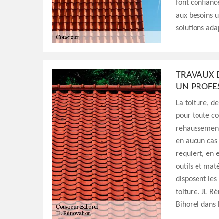
font confianc
aux besoins u
solutions ada
TRAVAUX D
UN PROFE
La toiture, d
pour toute co
rehaussement
en aucun cas 
requiert, en e
outils et maté
disposent le
toiture. JL R
Bihorel dans 