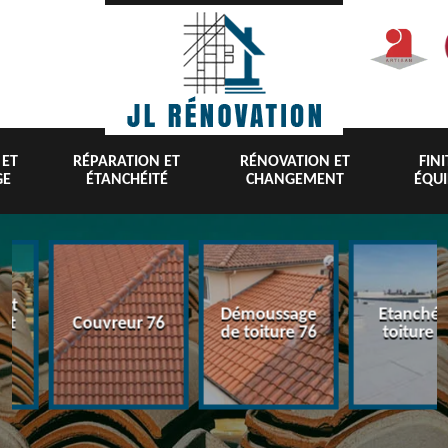
 ET
RÉPARATION ET
RÉNOVATION ET
FIN
GE
ÉTANCHÉITÉ
CHANGEMENT
ÉQU
nt
Démoussage
Etanchéi
 et
Couvreur 76
de toiture 76
toiture 7