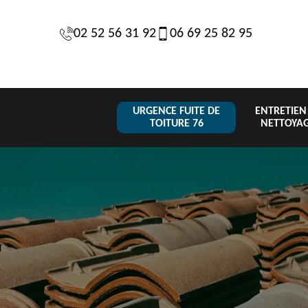
02 52 56 31 92
06 69 25 82 95
URGENCE FUITE DE
ENTRETIEN
TOITURE 76
NETTOYA
Changement
n de
Urgence fuite
de toiture et
Couvreur
76
de toiture 76
tuile 76