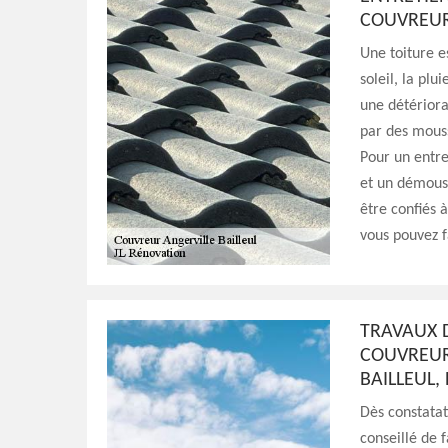
COUVREUR
Une toiture e
soleil, la pl
une détériorat
par des mouss
Pour un entre
et un démouss
être confiés 
vous pouvez f
TRAVAUX D
COUVREUR 
BAILLEUL,
Dès constatat
conseillé de 