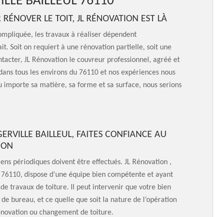
LLE BAILLEUL 76110
ÉNOVER LE TOIT, JL RÉNOVATION EST LÀ
compliquée, les travaux à réaliser dépendent
t. Soit on requiert à une rénovation partielle, soit une
ontacter, JL Rénovation le couvreur professionnel, agréé et
dans tous les environs du 76110 et nos expériences nous
u importe sa matière, sa forme et sa surface, nous serions
RVILLE BAILLEUL, FAITES CONFIANCE AU
ION
iens périodiques doivent être effectués. JL Rénovation ,
le 76110, dispose d’une équipe bien compétente et ayant
e travaux de toiture. Il peut intervenir que votre bien
 de bureau, et ce quelle que soit la nature de l’opération
rénovation ou changement de toiture.