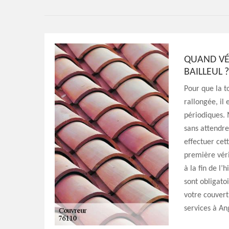
QUAND VÉ
BAILLEUL 
Pour que la t
rallongée, il
périodiques. M
sans attendre
effectuer cet
première vérif
à la fin de l’
sont obligato
votre couvert
services à An