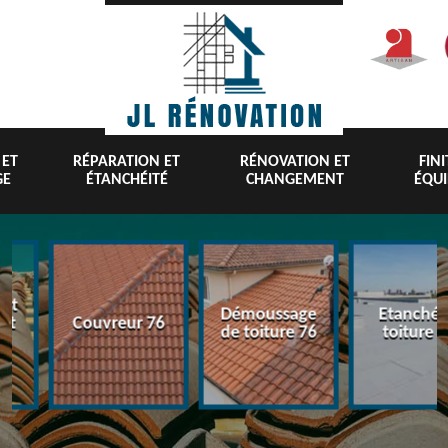
 ET
RÉPARATION ET
RÉNOVATION ET
FIN
GE
ÉTANCHÉITÉ
CHANGEMENT
ÉQU
Démoussage
Etanchéité
Nettoyag
 76
de toiture 76
toiture 76
toiture