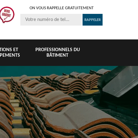
ON VOUS RAPPELLE GRATUITEMENT
ITIONS ET
PROFESSIONNELS DU
IPEMENTS
BÂTIMENT
Nettoyage et
Peinture sur
e de
Pose de 
pose de
tuile et toiture
 76
76
gouttière 76
76