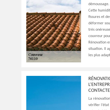
démoussage. 
Cette humidit
fissures et de
déformer sous
très onéreuse
couvreur pour
Rénovation e
situation. Il
les plus adap
RÉNOVATIO
L’ENTREPR
CONTACT
La rénovation
vérifier l’éta